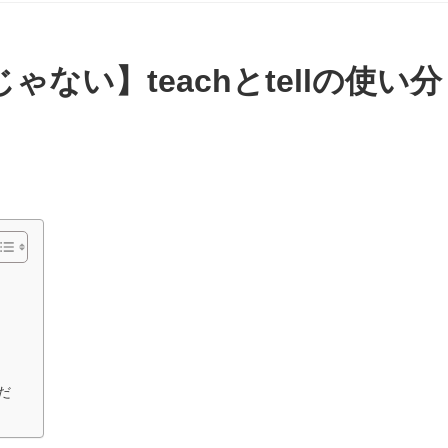
ゃない】teachとtellの使い分
だ