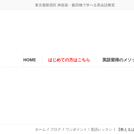
コ
ナ
東京都新宿区 神楽坂・飯田橋で学べる英会話教室
ン
ビ
テ
ゲ
ン
ー
ツ
シ
へ
ョ
ス
ン
キ
に
ッ
移
プ
動
HOME
はじめての方はこちら
英語習得のメソ
ホーム
ブログ
ワンポイント！英語レッスン
【教えるはt