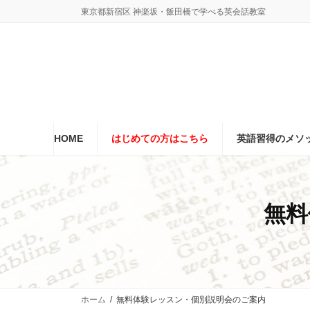
コ
ナ
東京都新宿区 神楽坂・飯田橋で学べる英会話教室
ン
ビ
テ
ゲ
ン
ー
ツ
シ
へ
ョ
ス
ン
キ
に
ッ
移
プ
動
HOME
はじめての方はこちら
英語習得のメソ
無料
ホーム
無料体験レッスン・個別説明会のご案内