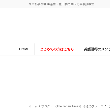
コ
ナ
東京都新宿区 神楽坂・飯田橋で学べる英会話教室
ン
ビ
テ
ゲ
ン
ー
ツ
シ
へ
ョ
ス
ン
キ
に
ッ
移
プ
動
HOME
はじめての方はこちら
英語習得のメソ
ホーム
ブログ
《The Japan Times》今週のフレーズ
【