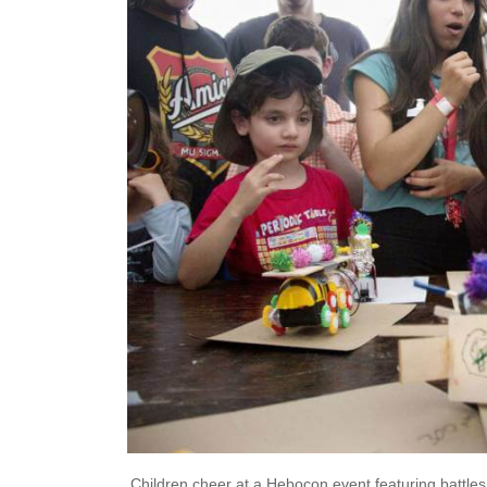
Children cheer at a Hebocon event featuring battle