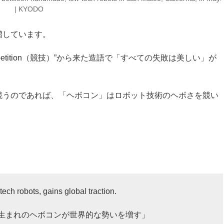
| KYODO
増しています。
etition（競技）”から来た造語で「すべての失敗は美しい」が
競うのであれば、「ヘボコン」はロボット技術のヘボさを競い
ch robots, gains global traction.
生まれのヘボコンが世界的な勢いを増す」