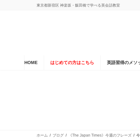
コ
ナ
東京都新宿区 神楽坂・飯田橋で学べる英会話教室
ン
ビ
テ
ゲ
ン
ー
ツ
シ
へ
ョ
ス
ン
キ
に
ッ
移
プ
動
HOME
はじめての方はこちら
英語習得のメソ
ホーム
ブログ
《The Japan Times》今週のフレーズ
今