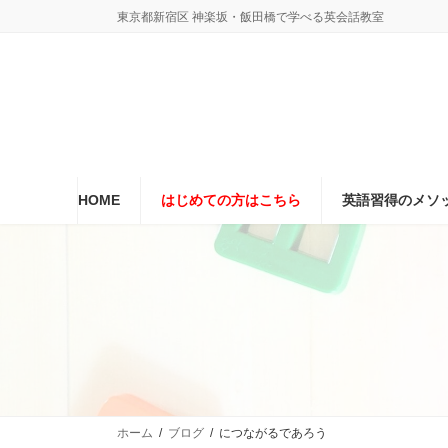
コ
ナ
東京都新宿区 神楽坂・飯田橋で学べる英会話教室
ン
ビ
テ
ゲ
ン
ー
ツ
シ
へ
ョ
ス
ン
キ
に
ッ
移
プ
動
HOME
はじめての方はこちら
英語習得のメソ
ホーム
ブログ
につながるであろう