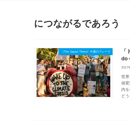
につながるであろう
「ト
《The Japan Times》今週のフレーズ
d
2017
世界
候変
内を
どう