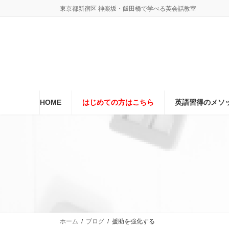
コ
ナ
東京都新宿区 神楽坂・飯田橋で学べる英会話教室
ン
ビ
テ
ゲ
ン
ー
ツ
シ
へ
ョ
ス
ン
キ
に
ッ
移
プ
動
HOME
はじめての方はこちら
英語習得のメソ
ホーム
ブログ
援助を強化する