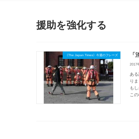
援助を強化する
「消
《The Japan Times》今週のフレーズ
2017
ある
りま
もし
この