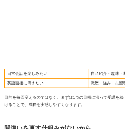
目的を決めるときは、一定期間は同じ方向性で続けるのがおすす
めです。
たとえば、次のように目的を絞ると、レッスン内容に一貫性が出
やすくなります。
目的の例
レッスン
仕事で英語を使いたい
報告・相談・依頼・
海外旅行で困らないようにしたい
空港・ホテル・レス
日常会話を楽しみたい
自己紹介・趣味・週
英語面接に備えたい
職歴・強み・志望理
目的を毎回変えるのではなく、まずは1つの目標に沿って受講を続
けることで、成長を実感しやすくなります。
間違いを直す仕組みがないから