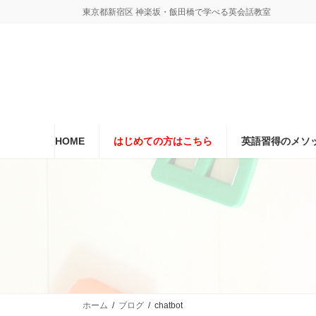
コ
ナ
東京都新宿区 神楽坂・飯田橋で学べる英会話教室
ン
ビ
テ
ゲ
ン
ー
ツ
シ
へ
ョ
ス
ン
キ
に
ッ
移
プ
動
HOME
はじめての方はこちら
英語習得のメソ
ホーム
ブログ
chatbot