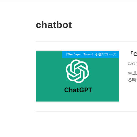
chatbot
「C
《The Japan Times》今週のフレーズ
2023
生成
る時