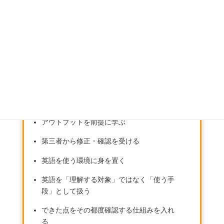
ここでは、英語学習を継続していくためのポイントを挙げます。
学習量を半分以下に減らす
使う場面を一つに絞る
評価を他人基準から自分基準に戻す
アウトプットを前提に学ぶ
第三者から修正・確認を受ける
英語を使う環境に身を置く
英語を「理解する対象」ではなく「使う手
段」として扱う
できた点をその都度確認する仕組みを入れ
る