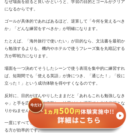
なぜ場面を絞ると良いかというと、学習の目的とゴールがクリア
になるからです。
ゴールが具体的であればあるほど、逆算して「今何を覚えるべき
か」「どんな練習をすべきか」が明確になります。
たとえば、「海外旅行で使いたい」が目的なら、文法書を最初か
ら勉強するよりも、機内やホテルで使うフレーズ集を丸暗記する
方が即戦力になります。
場面を一つ決めてそうしたシーンで使う表現を集中的に練習すれ
ば、短期間でも「使える英語」が身につき、「通じた！」「役に
立った！」という成功体験を得やすくなるのです。
反対に、目的がぼんやりしたままだと「あれもこれも勉強しなき
ゃ」と手を広げすぎて疲弊し、結局どんな場面でも中途半端とな
りかねません。
一度にすべてを叶えようとせず、ターゲットを絞って集中投下す
る方が効率的です。