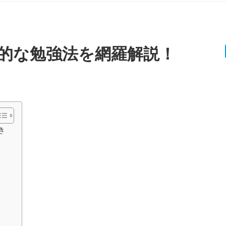
的な勉強法を網羅解説！
き
）