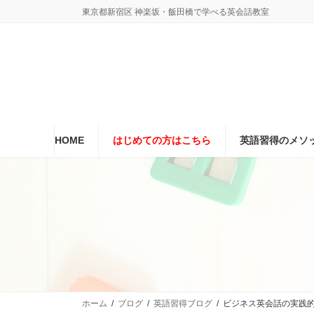
コ
ナ
東京都新宿区 神楽坂・飯田橋で学べる英会話教室
ン
ビ
テ
ゲ
ン
ー
ツ
シ
へ
ョ
ス
ン
キ
に
ッ
移
プ
動
HOME
はじめての方はこちら
英語習得のメソ
ホーム
ブログ
英語習得ブログ
ビジネス英会話の実践