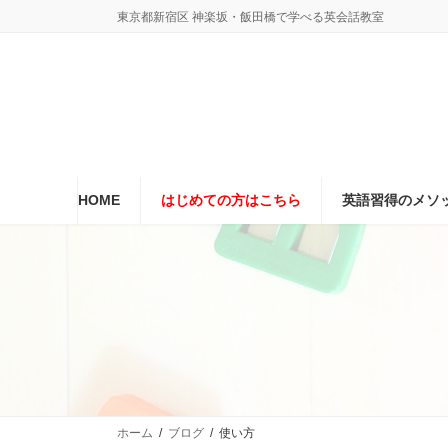
コ
ナ
東京都新宿区 神楽坂・飯田橋で学べる英会話教室
ン
ビ
テ
ゲ
ン
ー
ツ
シ
へ
ョ
ス
ン
キ
に
ッ
移
プ
動
HOME
はじめての方はこちら
英語習得のメソ
ホーム
ブログ
使い方