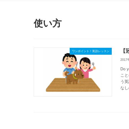
使い方
【
ワンポイント！英語レッスン
2017
Do
こと
う英
なし