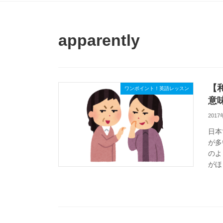
apparently
【和
ワンポイント！英語レッスン
意
201
日本
が多
のよ
がほ