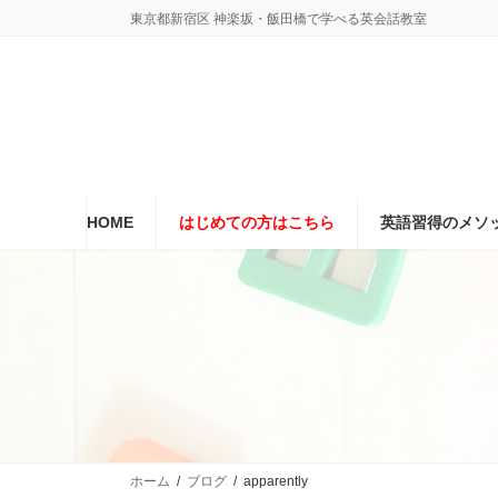
コ
ナ
東京都新宿区 神楽坂・飯田橋で学べる英会話教室
ン
ビ
テ
ゲ
ン
ー
ツ
シ
へ
ョ
ス
ン
キ
に
ッ
移
プ
動
HOME
はじめての方はこちら
英語習得のメソ
ホーム
ブログ
apparently